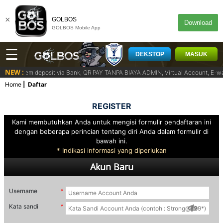
×
GOLBOS
Download
GOLBOS Mobile App
☰
DEKSTOP
MASUK
NEW :
 !!! Sistem deposit via Bank, QR PAY TANPA BIAYA ADMIN, Virtual Account, 
Home
Daftar
REGISTER
Kami membutuhkan Anda untuk mengisi formulir pendaftaran ini
dengan beberapa perincian tentang diri Anda dalam formulir di
bawah ini.
* Indikasi informasi yang diperlukan
Akun Baru
Username
Kata sandi