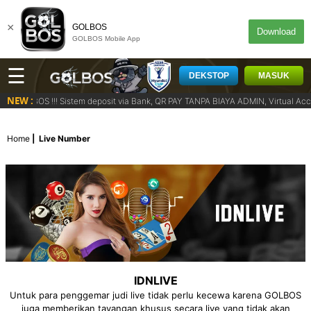
×
GOLBOS
Download
GOLBOS Mobile App
☰
DEKSTOP
MASUK
NEW :
Di GOLBOS !!! Sistem deposit via Bank, QR PAY TANPA BIAYA ADMIN, Virtual 
Home
Live Number
IDNLIVE
Untuk para penggemar judi live tidak perlu kecewa karena GOLBOS
juga memberikan tayangan khusus secara live yang tidak akan